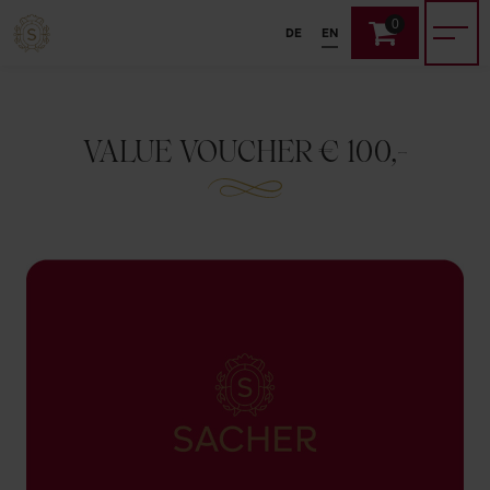
0
DE
EN
VALUE VOUCHER € 100,-