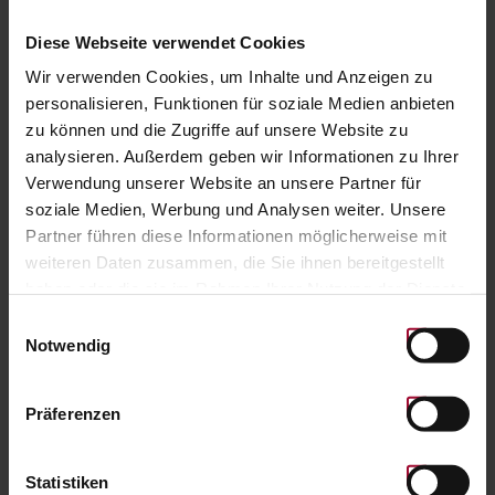
Amount:
INTO CART
Diese Webseite verwendet Cookies
Wir verwenden Cookies, um Inhalte und Anzeigen zu
personalisieren, Funktionen für soziale Medien anbieten
HOME
zu können und die Zugriffe auf unsere Website zu
analysieren. Außerdem geben wir Informationen zu Ihrer
Verwendung unserer Website an unsere Partner für
soziale Medien, Werbung und Analysen weiter. Unsere
VALUE CHECK & DIGITAL STORAGE
Partner führen diese Informationen möglicherweise mit
weiteren Daten zusammen, die Sie ihnen bereitgestellt
Enter barcode / QR code, retrieve value and store
haben oder die sie im Rahmen Ihrer Nutzung der Dienste
in wallet on smartphone.
gesammelt haben. Weitere Informationen finden Sie in
Einwilligungsauswahl
unserer
Datenschutzerklärung
.
Notwendig
Präferenzen
VERIFY CODE
Statistiken