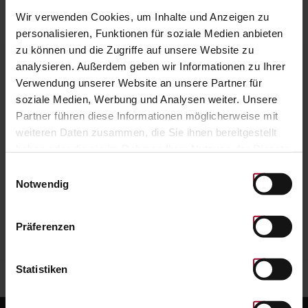
HOME PAGE
Wir verwenden Cookies, um Inhalte und Anzeigen zu
personalisieren, Funktionen für soziale Medien anbieten
zu können und die Zugriffe auf unsere Website zu
analysieren. Außerdem geben wir Informationen zu Ihrer
VALUE CHECK & DIGITAL STORAGE
Verwendung unserer Website an unsere Partner für
soziale Medien, Werbung und Analysen weiter. Unsere
Enter barcode / QR code, retrieve value and store
Partner führen diese Informationen möglicherweise mit
in wallet on smartphone.
weiteren Daten zusammen, die Sie ihnen bereitgestellt
haben oder die sie im Rahmen Ihrer Nutzung der Dienste
gesammelt haben. Weitere Informationen finden Sie in
Einwilligungsauswahl
unserer
Datenschutzerklärung
.
Notwendig
VERIFY CODE
Präferenzen
Statistiken