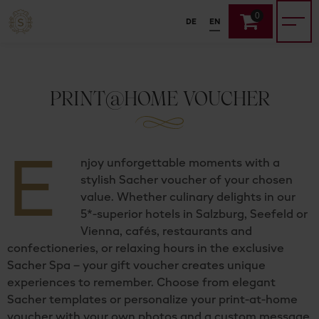
0
DE
EN
PRINT@HOME VOUCHER
E
njoy unforgettable moments with a
stylish Sacher voucher of your chosen
value. Whether culinary delights in our
5*-superior hotels in Salzburg, Seefeld or
Vienna, cafés, restaurants and
confectioneries, or relaxing hours in the exclusive
Sacher Spa – your gift voucher creates unique
experiences to remember. Choose from elegant
Sacher templates or personalize your print-at-home
voucher with your own photos and a custom message