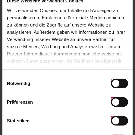
Diese Webseite verwendet Cookies
Wir verwenden Cookies, um Inhalte und Anzeigen zu
Amount:
INTO CART
personalisieren, Funktionen für soziale Medien anbieten
zu können und die Zugriffe auf unsere Website zu
analysieren. Außerdem geben wir Informationen zu Ihrer
HOME
Verwendung unserer Website an unsere Partner für
soziale Medien, Werbung und Analysen weiter. Unsere
Partner führen diese Informationen möglicherweise mit
weiteren Daten zusammen, die Sie ihnen bereitgestellt
haben oder die sie im Rahmen Ihrer Nutzung der Dienste
gesammelt haben. Weitere Informationen finden Sie in
Einwilligungsauswahl
unserer
Datenschutzerklärung
.
Notwendig
Präferenzen
Statistiken