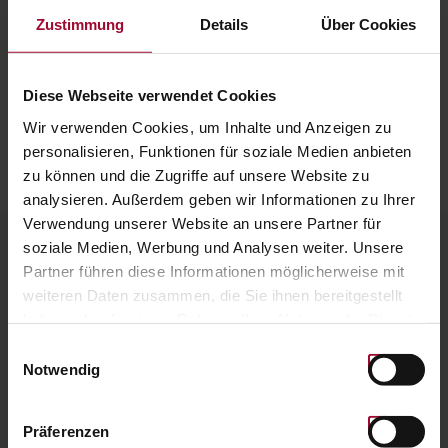
Zustimmung
Details
Über Cookies
100,00 EUR
Anzahl:
KAUFEN
Diese Webseite verwendet Cookies
Wir verwenden Cookies, um Inhalte und Anzeigen zu
personalisieren, Funktionen für soziale Medien anbieten
ZUR STARTSEITE
zu können und die Zugriffe auf unsere Website zu
analysieren. Außerdem geben wir Informationen zu Ihrer
Verwendung unserer Website an unsere Partner für
soziale Medien, Werbung und Analysen weiter. Unsere
WERTABFRAGE & DIGITALE ABLAGE
Partner führen diese Informationen möglicherweise mit
weiteren Daten zusammen, die Sie ihnen bereitgestellt
Barcode / QR-Code eingeben, Wert abfragen und
haben oder die sie im Rahmen Ihrer Nutzung der Dienste
im Wallet am Smartphone speichern.
gesammelt haben. Weitere Informationen finden Sie in
Einwilligungsauswahl
unserer
Datenschutzerklärung
.
Notwendig
Präferenzen