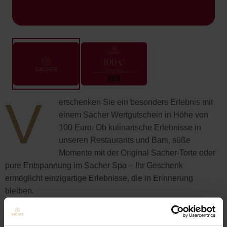
V
erschenken Sie ein besonders Erlebnis mit
einem Sacher Wertgutschein in Höhe von
100 Euro. Ob kulinarische Erlebnisse in
unseren Restaurants und Bars, süße
Momente mit der Original Sacher-Torte oder
pure Entspannung im Sacher Spa – Ihr Geschenk
ermöglicht einzigartige Erlebnisse, die in Erinnerung
bleiben.