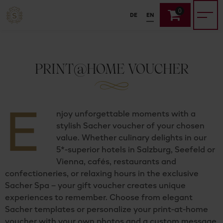
0
DE
EN
PRINT@HOME VOUCHER
E
njoy unforgettable moments with a
stylish Sacher voucher of your chosen
value. Whether culinary delights in our
5*-superior hotels in Salzburg, Seefeld or
Vienna, cafés, restaurants and
confectioneries, or relaxing hours in the exclusive
Sacher Spa – your gift voucher creates unique
experiences to remember. Choose from elegant
Sacher templates or personalize your print-at-home
voucher with your own photos and a custom message