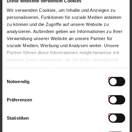
Diese Webseite verwendet Cookies
Wir verwenden Cookies, um Inhalte und Anzeigen zu
Amount:
INTO CART
personalisieren, Funktionen für soziale Medien anbieten
zu können und die Zugriffe auf unsere Website zu
analysieren. Außerdem geben wir Informationen zu Ihrer
HOME
Verwendung unserer Website an unsere Partner für
soziale Medien, Werbung und Analysen weiter. Unsere
Partner führen diese Informationen möglicherweise mit
weiteren Daten zusammen, die Sie ihnen bereitgestellt
haben oder die sie im Rahmen Ihrer Nutzung der Dienste
gesammelt haben. Weitere Informationen finden Sie in
Einwilligungsauswahl
unserer
Datenschutzerklärung
.
Notwendig
Präferenzen
Statistiken