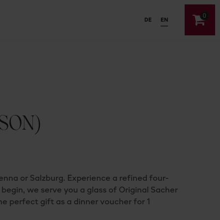
0
DE
EN
SON)
enna or Salzburg. Experience a refined four-
begin, we serve you a glass of Original Sacher
he perfect gift as a dinner voucher for 1