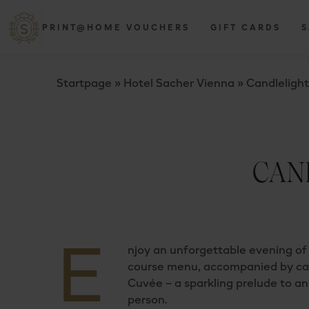
PRINT@HOME VOUCHERS
GIFT CARDS
S
Startpage
»
Hotel Sacher Vienna
»
Candlelight
CAN
E
njoy an unforgettable evening of 
course menu, accompanied by caref
Cuvée – a sparkling prelude to an 
person.