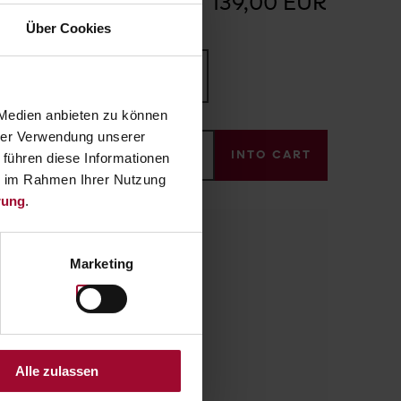
139,00 EUR
Über Cookies
 Medien anbieten zu können
hrer Verwendung unserer
Amount:
INTO CART
 führen diese Informationen
ie im Rahmen Ihrer Nutzung
rung
.
Marketing
GE
artphone.
Alle zulassen