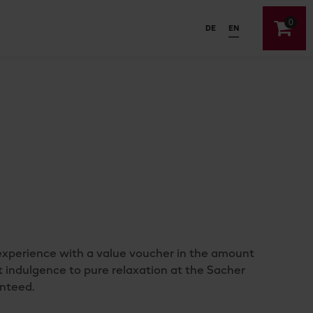
0
DE
EN
xperience with a value voucher in the amount
t indulgence to pure relaxation at the Sacher
anteed.