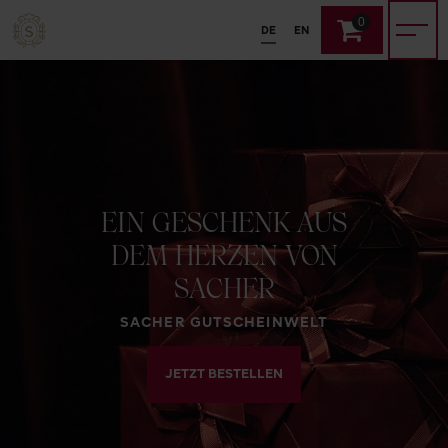
0
DE
EN
EIN GESCHENK AUS
DEM HERZEN VON
SACHER
SACHER GUTSCHEINWELT
JETZT BESTELLEN