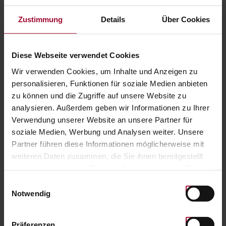
Zustimmung
Details
Über Cookies
1
2
3
4
5
6
Diese Webseite verwendet Cookies
Wir verwenden Cookies, um Inhalte und Anzeigen zu
FAQ
personalisieren, Funktionen für soziale Medien anbieten
zu können und die Zugriffe auf unsere Website zu
analysieren. Außerdem geben wir Informationen zu Ihrer
WIE FUNKTIONIERT DER BESTELLVORGANG?
Verwendung unserer Website an unsere Partner für
soziale Medien, Werbung und Analysen weiter. Unsere
Partner führen diese Informationen möglicherweise mit
GUTSCHEINVORLAGEN: GIBT ES VERSCHIEDENE
weiteren Daten zusammen, die Sie ihnen bereitgestellt
GUTSCHEINVORLAGEN?
haben oder die sie im Rahmen Ihrer Nutzung der Dienste
gesammelt haben. Weitere Informationen finden Sie in
Einwilligungsauswahl
GRUSSTEXT: KANN MAN EINEN GRUSSTEXT AUF DEN WE
unserer
Datenschutzerklärung
.
Notwendig
RTGUTSCHEIN SCHREIBEN?
Präferenzen