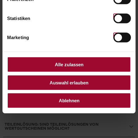
ZAHLUNGSARTEN: WIE KANN MAN IM ONLINE-SHOP
BEZAHLEN?
Statistiken
ZAHLUNGSARTEN: WIE KANN ICH EINEN PROMOCODE
EINLÖSEN?
Marketing
KOSTEN: WELCHE VERSAND- ODER ZUSTELLKOSTEN
FALLEN AN?
Alle zulassen
ZUSTELLUNG: WIE WERDEN DIE GUTSCHEINE
ZUGESTELLT?
Auswahl erlauben
Ablehnen
EINLÖSUNG: WO KANN MAN DIE GUTSCHEINE
EINLÖSEN?
TEILEINLÖSUNG: SIND TEILEINLÖSUNGEN VON
WERTGUTSCHEINEN MÖGLICH?