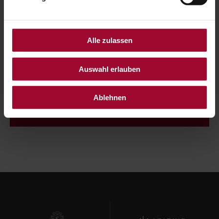
WERTABFRAGE & DIGITALE ABLAGE
Alle zulassen
Barcode / QR-Code eingeben, Wert abfragen und
im Wallet am Smartphone speichern.
Auswahl erlauben
Ablehnen
CODE ÜBERPRÜFEN