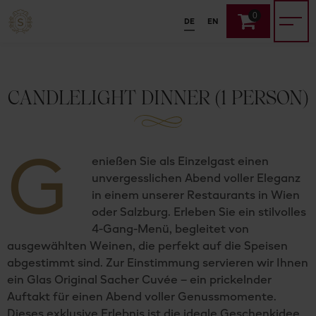
0
DE
EN
CANDLELIGHT DINNER (1 PERSON)
G
enießen Sie als Einzelgast einen
unvergesslichen Abend voller Eleganz
in einem unserer Restaurants in Wien
oder Salzburg. Erleben Sie ein stilvolles
4-Gang-Menü, begleitet von
ausgewählten Weinen, die perfekt auf die Speisen
abgestimmt sind. Zur Einstimmung servieren wir Ihnen
ein Glas Original Sacher Cuvée – ein prickelnder
Auftakt für einen Abend voller Genussmomente.
Dieses exklusive Erlebnis ist die ideale Geschenkidee