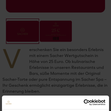
V
erschenken Sie ein besonders Erlebnis
mit einem Sacher Wertgutschein in
Höhe von 25 Euro. Ob kulinarische
Erlebnisse in unseren Restaurants und
Bars, süße Momente mit der Original
Sacher-Torte oder pure Entspannung im Sacher Spa –
Ihr Geschenk ermöglicht einzigartige Erlebnisse, die in
Erinnerung bleiben.