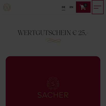
0
DE
EN
WERTGUTSCHEIN € 25,-