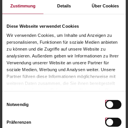
25,00 EUR
Zustimmung
Details
Über Cookies
Anzahl:
KAUFEN
Diese Webseite verwendet Cookies
Wir verwenden Cookies, um Inhalte und Anzeigen zu
personalisieren, Funktionen für soziale Medien anbieten
ZUR STARTSEITE
zu können und die Zugriffe auf unsere Website zu
analysieren. Außerdem geben wir Informationen zu Ihrer
Verwendung unserer Website an unsere Partner für
soziale Medien, Werbung und Analysen weiter. Unsere
WERTABFRAGE & DIGITALE ABLAGE
Partner führen diese Informationen möglicherweise mit
weiteren Daten zusammen, die Sie ihnen bereitgestellt
Barcode / QR-Code eingeben, Wert abfragen und
haben oder die sie im Rahmen Ihrer Nutzung der Dienste
im Wallet am Smartphone speichern.
gesammelt haben. Weitere Informationen finden Sie in
Einwilligungsauswahl
unserer
Datenschutzerklärung
.
Notwendig
Präferenzen
CODE ÜBERPRÜFEN