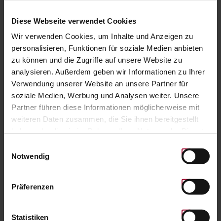
Diese Webseite verwendet Cookies
0,00 EUR
Wir verwenden Cookies, um Inhalte und Anzeigen zu
personalisieren, Funktionen für soziale Medien anbieten
Anzahl:
KAUFEN
zu können und die Zugriffe auf unsere Website zu
analysieren. Außerdem geben wir Informationen zu Ihrer
Verwendung unserer Website an unsere Partner für
ZUR STARTSEITE
soziale Medien, Werbung und Analysen weiter. Unsere
Partner führen diese Informationen möglicherweise mit
weiteren Daten zusammen, die Sie ihnen bereitgestellt
haben oder die sie im Rahmen Ihrer Nutzung der Dienste
gesammelt haben. Weitere Informationen finden Sie in
Einwilligungsauswahl
unserer
Datenschutzerklärung
.
Notwendig
Präferenzen
Statistiken