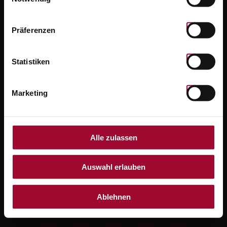
WIDERRUF
Präferenzen
VERSAND
Statistiken
DATENSCHUTZ
Marketing
AGB
Alle zulassen
IMPRESSUM
Auswahl erlauben
KONTAKT
Ablehnen
BARRIEREFREIHEITSERKLÄRUNG