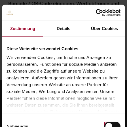
Barcode / QR-Code eingeben, Wert abfragen und
im Wallet am Smartphone speichern.
Zustimmung
Details
Über Cookies
CODE ÜBERPRÜFEN
Diese Webseite verwendet Cookies
Wir verwenden Cookies, um Inhalte und Anzeigen zu
personalisieren, Funktionen für soziale Medien anbieten
zu können und die Zugriffe auf unsere Website zu
analysieren. Außerdem geben wir Informationen zu Ihrer
Verwendung unserer Website an unsere Partner für
soziale Medien, Werbung und Analysen weiter. Unsere
Partner führen diese Informationen möglicherweise mit
weiteren Daten zusammen, die Sie ihnen bereitgestellt
haben oder die sie im Rahmen Ihrer Nutzung der Dienste
gesammelt haben. Weitere Informationen finden Sie in
Einwilligungsauswahl
unserer
Datenschutzerklärung
.
Notwendig