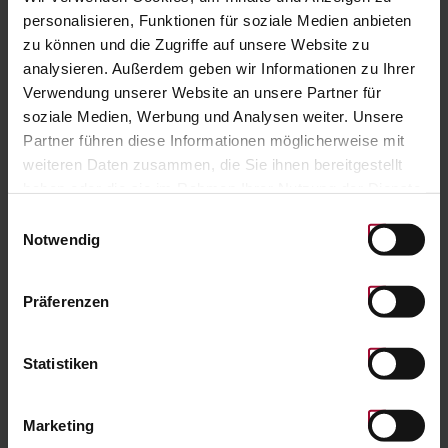
personalisieren, Funktionen für soziale Medien anbieten
zu können und die Zugriffe auf unsere Website zu
analysieren. Außerdem geben wir Informationen zu Ihrer
Verwendung unserer Website an unsere Partner für
soziale Medien, Werbung und Analysen weiter. Unsere
Partner führen diese Informationen möglicherweise mit
weiteren Daten zusammen, die Sie ihnen bereitgestellt
haben oder die sie im Rahmen Ihrer Nutzung der Dienste
gesammelt haben. Weitere Informationen finden Sie in
Einwilligungsauswahl
unserer
Datenschutzerklärung
.
Notwendig
Präferenzen
Statistiken
CANDLELIGHT DINNER
Romantisches 4-Gangmenü mit Weinbegleitung und
Marketing
einem Glas Sacher Cuvée zur Einstimmung.