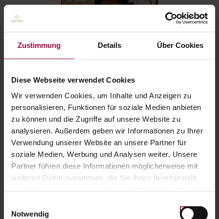
Zustimmung
Details
Über Cookies
Diese Webseite verwendet Cookies
Wir verwenden Cookies, um Inhalte und Anzeigen zu
personalisieren, Funktionen für soziale Medien anbieten
zu können und die Zugriffe auf unsere Website zu
analysieren. Außerdem geben wir Informationen zu Ihrer
Verwendung unserer Website an unsere Partner für
soziale Medien, Werbung und Analysen weiter. Unsere
Size
Partner führen diese Informationen möglicherweise mit
weiteren Daten zusammen, die Sie ihnen bereitgestellt
haben oder die sie im Rahmen Ihrer Nutzung der Dienste
gesammelt haben. Weitere Informationen finden Sie in
Einwilligungsauswahl
unserer
Datenschutzerklärung
.
Notwendig