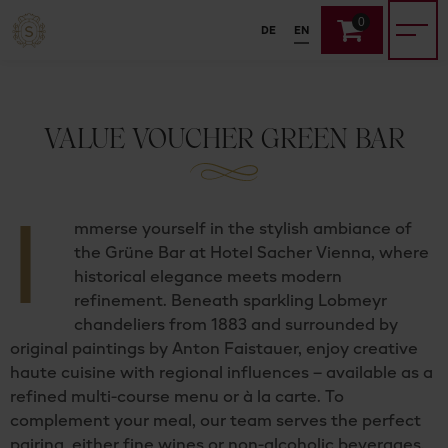
0
DE
EN
VALUE VOUCHER GREEN BAR
I
mmerse yourself in the stylish ambiance of
the Grüne Bar at Hotel Sacher Vienna, where
historical elegance meets modern
refinement. Beneath sparkling Lobmeyr
chandeliers from 1883 and surrounded by
original paintings by Anton Faistauer, enjoy creative
haute cuisine with regional influences – available as a
refined multi-course menu or à la carte. To
complement your meal, our team serves the perfect
pairing, either fine wines or non-alcoholic beverages.