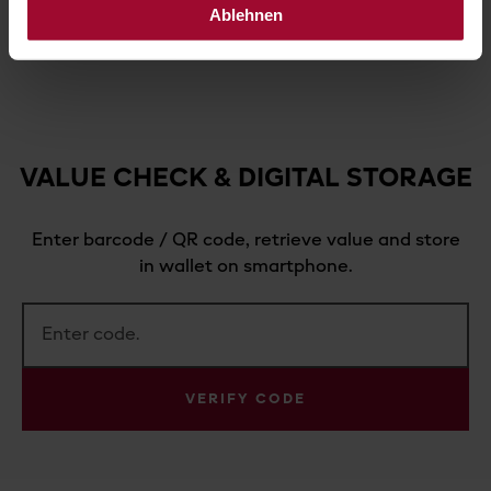
Ablehnen
VALUE CHECK & DIGITAL STORAGE
Enter barcode / QR code, retrieve value and store
in wallet on smartphone.
VERIFY CODE