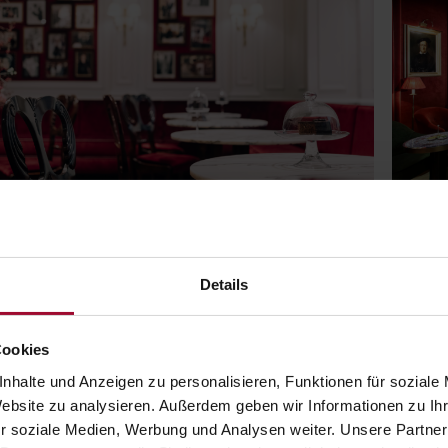
Details
ALUE VOUCHER CAFÉ SACHER
V
ALZBURG
Giv
Cookies
ft a taste of Austrian coffee culture at Café Sacher
and
nhalte und Anzeigen zu personalisieren, Funktionen für soziale
lzburg – from breakfast to the iconic Original Sacher-
Sal
Website zu analysieren. Außerdem geben wir Informationen zu I
rte , experience authentic elegance and sweet
cel
r soziale Medien, Werbung und Analysen weiter. Unsere Partner
dulgence.