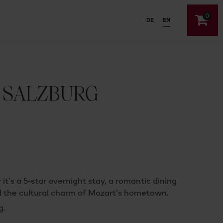
0
DE
EN
 SALZBURG
t’s a 5-star overnight stay, a romantic dining
nd the cultural charm of Mozart’s hometown.
g.