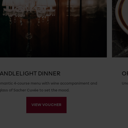
ANDLELIGHT DINNER
O
mantic 4-course menu with wine accompaniment and
Und
glass of Sacher Cuvée to set the mood.
VIEW VOUCHER