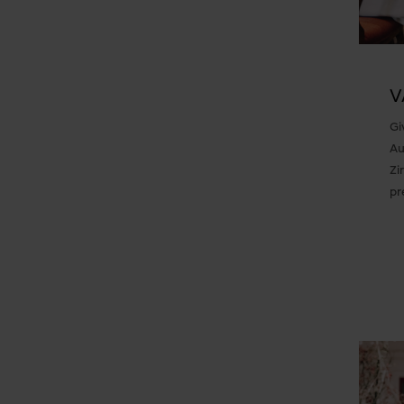
V
Gi
Au
Zi
pr