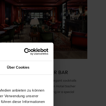
Über Cookies
ALUE VOUCHER SACHER BAR
e the gift of style and taste: enjoy elegant cocktails
 warm ambiance at the Sacher Bar in Hotel Sacher
 Medien anbieten zu können
zburg – perfect for a romantic evening or a special
hrer Verwendung unserer
ebration.
 führen diese Informationen