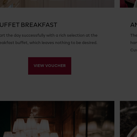
UFFET BREAKFAST
A
art the day successfully with a rich selection at the
The
eakfast buffet, which leaves nothing to be desired.
ham
Cu
VIEW VOUCHER