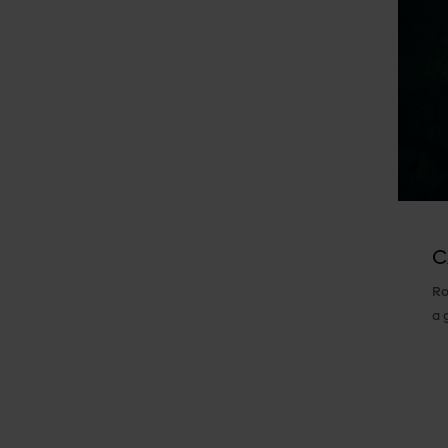
C
Ro
a 